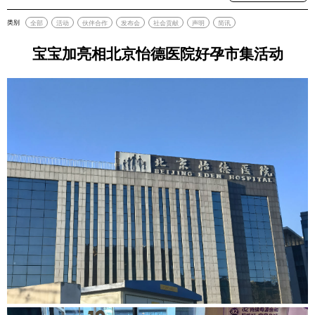
类别
全部
活动
伙伴合作
发布会
社会贡献
声明
简讯
宝宝加亮相北京怡德医院好孕市集活动