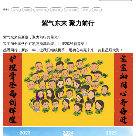
类别
全部
活动
伙伴合作
发布会
社会贡献
声明
简讯
紫气东来 聚力前行
紫气东来启新章，聚力前行共星光✨
宝宝加全国伙伴在凯宾斯基欢聚，共迎2026新篇章！
感恩同行，新的一年，让我们继续携手，用初心点亮未来，共赴星辰大海！