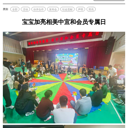
类别
全部
活动
伙伴合作
发布会
社会贡献
声明
简讯
宝宝加亮相美中宜和会员专属日