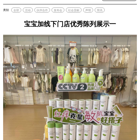
类别
全部
活动
伙伴合作
发布会
社会贡献
声明
简讯
宝宝加线下门店优秀陈列展示一